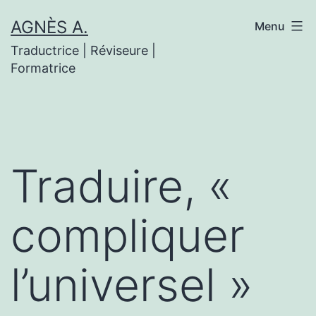
Aller
AGNÈS A.
Menu
au
Traductrice | Réviseure |
contenu
Formatrice
Traduire, «
compliquer
l’universel »