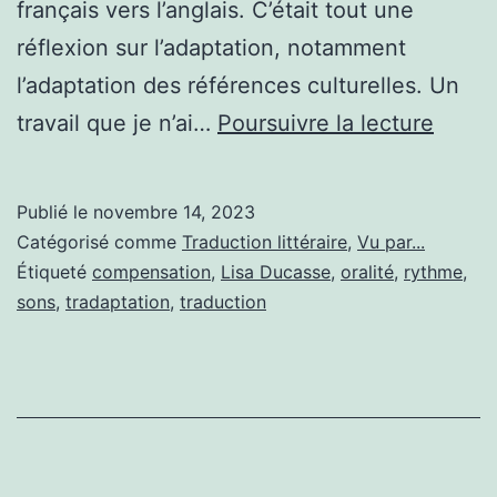
français vers l’anglais. C’était tout une
réflexion sur l’adaptation, notamment
l’adaptation des références culturelles. Un
Tradu
travail que je n’ai…
Poursuivre la lecture
l’orali
:
Publié le
novembre 14, 2023
aller
Catégorisé comme
Traduction littéraire
,
Vu par...
jusqu’
Étiqueté
compensation
,
Lisa Ducasse
,
oralité
,
rythme
,
sons
,
tradaptation
,
traduction
la
lettre
(2)