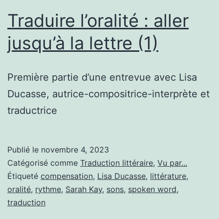
Traduire l’oralité : aller
jusqu’à la lettre (1)
Première partie d’une entrevue avec Lisa
Ducasse, autrice-compositrice-interprète et
traductrice
Publié le
novembre 4, 2023
Catégorisé comme
Traduction littéraire
,
Vu par...
Étiqueté
compensation
,
Lisa Ducasse
,
littérature
,
oralité
,
rythme
,
Sarah Kay
,
sons
,
spoken word
,
traduction