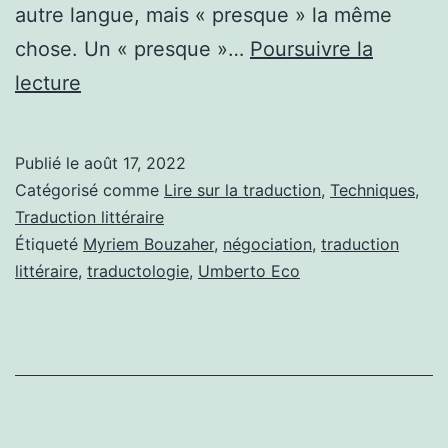
autre langue, mais « presque » la même
chose. Un « presque »…
Poursuivre la
Traduire
lecture
:
dire
Publié le
août 17, 2022
la
Catégorisé comme
Lire sur la traduction
,
Techniques
,
même
Traduction littéraire
Étiqueté
Myriem Bouzaher
,
négociation
,
traduction
chose
littéraire
,
traductologie
,
Umberto Eco
dans
une
autre
langue?