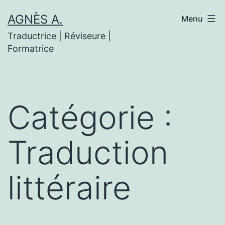
Aller
AGNÈS A.
Menu
au
Traductrice | Réviseure |
contenu
Formatrice
Catégorie :
Traduction
littéraire