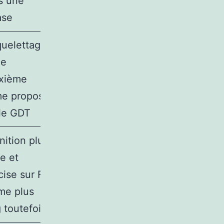
s une
ase
quelettage »
le
xième
me proposé
 le GDT
nition plus
re et
cise sur FT
me plus
 toutefois!)