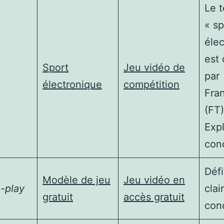
Le 
« sp
élec
est 
Sport
Jeu vidéo de
rt
par
électronique
compétition
Fra
(FT)
Expl
con
Défi
Modèle de jeu
Jeu vidéo en
-play
clai
gratuit
accès gratuit
con