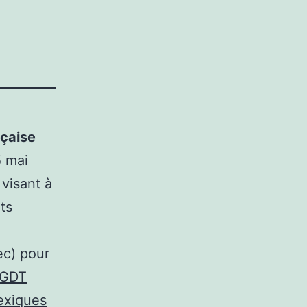
nçaise
5 mai
visant à
ts
ec) pour
 GDT
lexiques