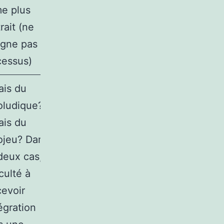
me plus
rait (ne
igne pas le
cessus)
ais du
oludique?
ais du
rojeu? Dans
deux cas,
iculté à
cevoir
tégration