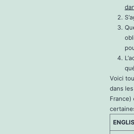
da
S’a
Que
obl
po
L’a
qué
Voici t
dans le
France) 
certaine
ENGLI