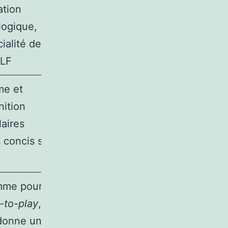
ation
logique,
ialité de
QLF
me et
nition
laires
 concis sur
me pour
-to-play
,
donne un