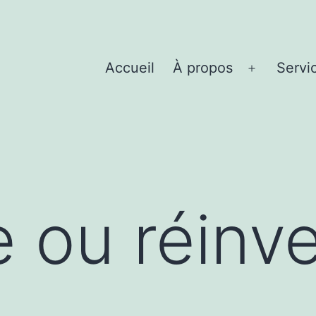
Accueil
À propos
Servi
Ouvrir
le
menu
e ou réinv