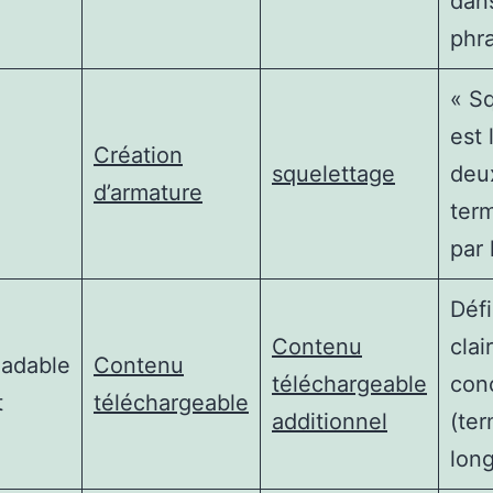
dan
phr
« S
est 
Création
squelettage
deu
d’armature
ter
par
Défi
Contenu
clai
adable
Contenu
téléchargeable
con
t
téléchargeable
additionnel
(ter
long