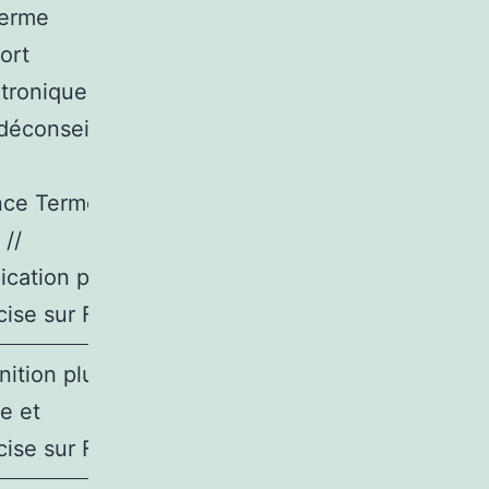
terme
ort
tronique »
déconseillé
nce Terme
 //
ication plus
cise sur FT
nition plus
re et
cise sur FT