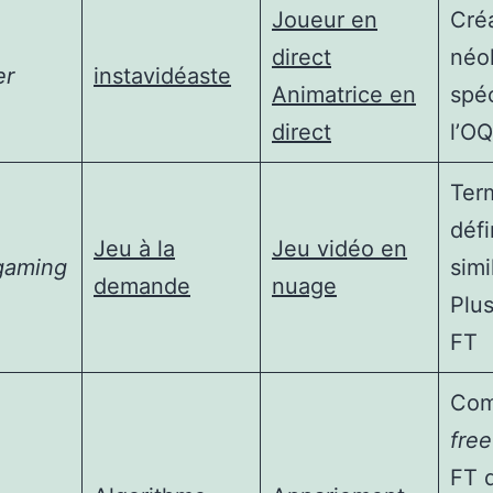
Joueur en
Cré
direct
néo
er
instavidéaste
Animatrice en
spéc
direct
l’O
Ter
défi
Jeu à la
Jeu vidéo en
gaming
simi
demande
nuage
Plus
FT
Com
free
FT 