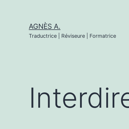
Aller
au
contenu
AGNÈS A.
Traductrice | Réviseure | Formatrice
Interdir