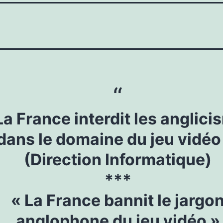
La France interdit les anglic
dans le domaine du jeu vidéo
(Direction Informatique)
***
« La France bannit le jargo
anglophone du jeu vidéo »