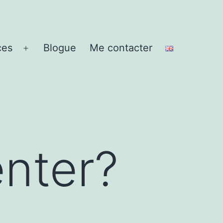
ces
Blogue
Me contacter
Ouvrir
le
menu
enter?