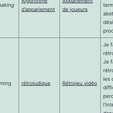
Algorithme
Appariement
aking
ter
d’appariement
de joueurs
abst
dés
pro
Je f
rétr
Je f
rét
les 
aming
rétroludique
Rétrojeu vidéo
diff
per
l’in