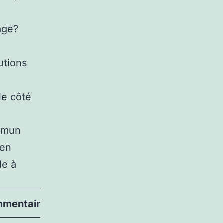
age?
utions
le côté
ommun
 en
le à
mentaire