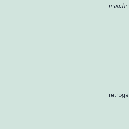
matchm
retrog