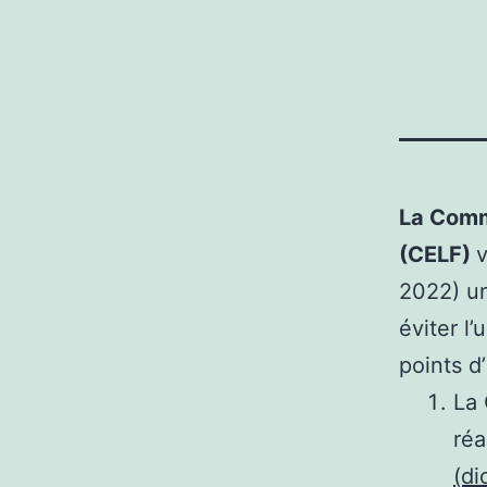
La Commi
(CELF)
v
2022) un
éviter l
points d
La 
réa
(di