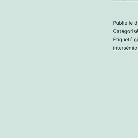
Publié le
d
Catégori
Étiqueté
c
intersémio