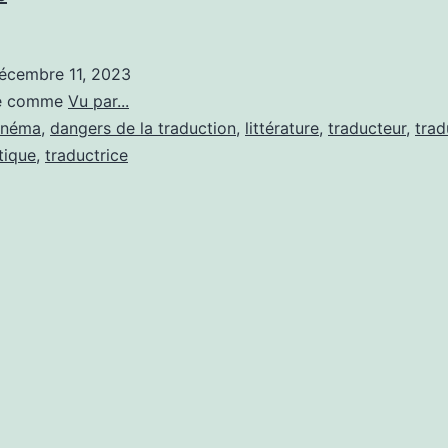
J’ai
de
écembre 11, 2023
merveilleux
sé comme
Vu par...
traducteurs
inéma
,
dangers de la traduction
,
littérature
,
traducteur
,
trad
tique
,
traductrice
»