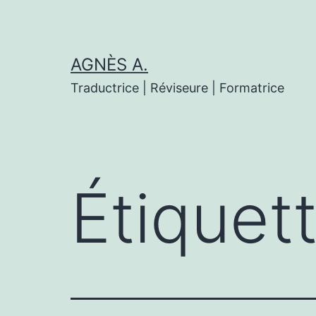
Aller
au
contenu
AGNÈS A.
Traductrice | Réviseure | Formatrice
Étiquet