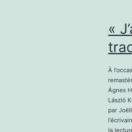
« J
tra
À l’occa
remastér
Ágnes H
László K
par Joël
l’écriva
la lectur