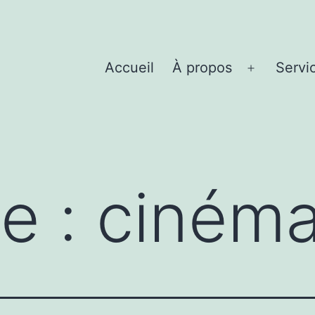
Accueil
À propos
Servi
Ouvrir
le
menu
te :
ciném