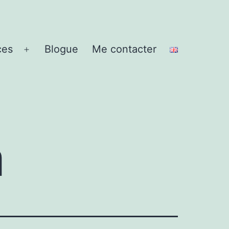
ces
Blogue
Me contacter
Ouvrir
le
menu
a